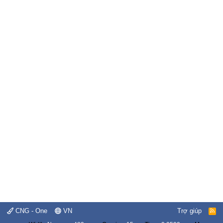
CNG - One
VN
Trợ giúp
R
S