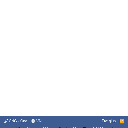
CNG - One
VN
Trợ giúp
R
S