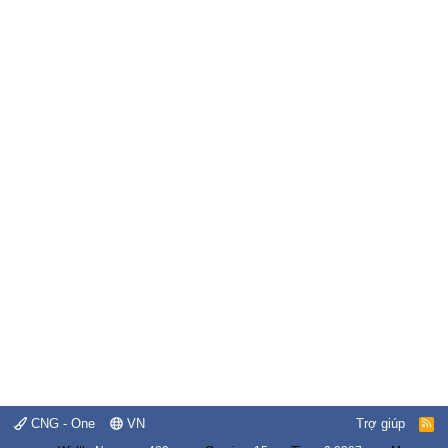
CNG - One
VN
Trợ giúp
R
S