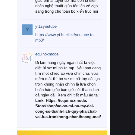
giác êm ái tuyệt đối mà còn là điểm
nhấn nghệ thuật giúp tôn lên vẻ đẹp
sang trọng cho toàn bộ kiến trúc nội
thất.
yt1syoutube
Tuy nhiên, giữa thị trường đa dạng
Y
với vô vàn thương hiệu và mẫu mã
https://www-yt1s.click/youtube-to-
như hiện nay, làm thế nào để chọn
mp3/
được những bộ chăn ga gối đệm cao
cấp thực sự chất lượng, phù hợp với
equinoxmode
khí hậu và nhu cầu sử dụng của gia
đình? Hãy cùng chúng tôi đi tìm lời
Đi làm hàng ngày ngại nhất là việc
giải đáp chi tiết qua bài viết dưới đây.
giặt ủi sơ mi phức tạp. Nếu bạn đang
tìm một chiếc áo vừa chỉn chu, vừa
1. Tại sao các gia đình hiện đại lại ưa
mềm mát thì áo sơ mi nữ tay dài lụa
chuộng chăn ga gối đệm cao cấp?
trơn không nhăn chính là lựa chọn
hoàn hảo giúp bạn giữ nét thanh lịch
Khác với các dòng sản phẩm thông
cả ngày dài. Xem chi tiết mẫu áo tại:
thường, những bộ chăn ga gối đệm
Link: Https: //equinoxmode.
cao cấp trải qua quy trình sản xuất
Store/shop/ao-so-mi-nu-tay-dai-
nghiêm ngặt từ khâu chọn lọc nguyên
cong-so-thanh-lich-quy-phaichat-
liệu tự nhiên đến công nghệ dệt
vai-lua-tronkhong-nhanthoang-mat/
nhuộm hiện đại không chứa hóa chất
độc hại. Khi sử dụng dòng sản phẩm
này, bạn sẽ cảm nhận rõ rệt sự khác