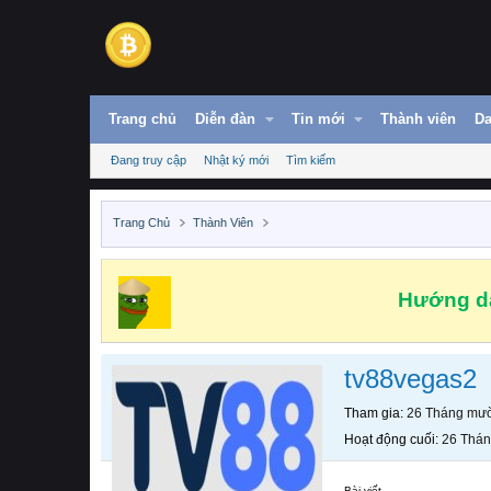
Trang chủ
Diễn đàn
Tin mới
Thành viên
Da
Đang truy cập
Nhật ký mới
Tìm kiếm
Trang Chủ
Thành Viên
Hướng dẫ
tv88vegas2
Tham gia
26 Tháng mườ
Hoạt động cuối
26 Thán
Bài viết