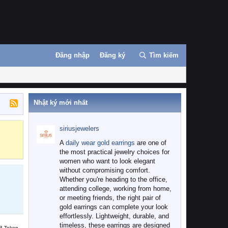
Đăng nhập
Đăng ký
Tìm kiếm
Nhật ký mới nhất
siriusjewelers
Binance
MEXC
A
daily wear gold earrings
are one of
the most practical jewelry choices for
women who want to look elegant
without compromising comfort.
Whether you're heading to the office,
attending college, working from home,
or meeting friends, the right pair of
gold earrings can complete your look
effortlessly. Lightweight, durable, and
timeless, these earrings are designed
B Token