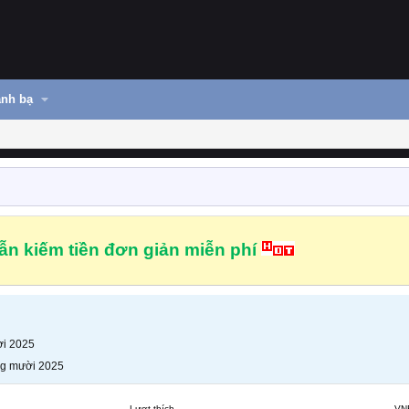
nh bạ
n kiếm tiền đơn giản miễn phí
i 2025
g mười 2025
Lượt thích
VN