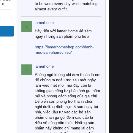
to be worn every day while matching
0
almost every outfit.
lamerhome
L
Hãy đến với lamer Home để sắm
ngay những sản phẩm phù hợp
https://lamerhomeshop.com/danh-
muc-san-pham/chieu/
lamerhome
L
Phòng ngủ không chỉ đơn thuần là nơi
để chúng ta ngả lưng sau một ngày
làm việc mệt mỏi, mà đây còn là
không gian riêng tư phản ánh gu thẩm
mỹ và phong cách sống của gia chủ.
Để biến căn phòng trở thành chốn
nghỉ dưỡng đích thực 5 sao ngay tại
nhà, việc đầu tư vào các bộ sản
phẩm chăn ga gối đệm cao cấp là
điều vô cùng cần thiết. Những sản
phẩm này không chỉ mang lại cảm