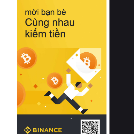
biệt từ bề mặt vải mềm mịn, khả năng
thoáng khí tuyệt vời cho đến độ đàn
hồi chuẩn xác của phần đệm nâng đỡ
cột sống.
Bên cạnh đó, việc lựa chọn các dòng
sản phẩm đạt chuẩn chất lượng quốc
tế còn giúp ngăn ngừa tình trạng kích
ứng da, hạn chế sự phát triển của vi
khuẩn và nấm mốc trong điều kiện
thời tiết nóng ẩm. Bạn có thể tìm hiểu
thêm các nghiên cứu khoa học về tác
động của giấc ngủ và môi trường
phòng ngủ đối với sức khỏe con
người tại Sleep Foundation (External
Link) để có cái nhìn toàn diện hơn.
2. Các tiêu chí vàng khi lựa chọn
chăn ga gối đệm cao cấp cho phòng
ngủ
Để sở hữu một bộ chăn ga gối đệm
cao cấp hoàn hảo cả về thẩm mỹ lẫn
công năng, người tiêu dùng cần cân
nhắc kỹ lưỡng các tiêu chí quan trọng