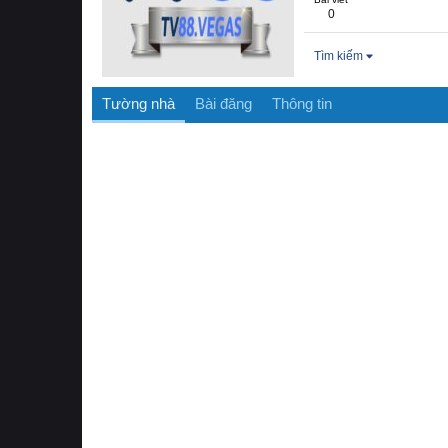
0
Tìm kiếm
Tường nhà
Bài đăng
Thông tin