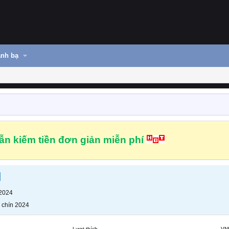
nh bạ
n kiếm tiền đơn giản miễn phí
l
 2024
 chín 2024
Lượt thích
VN