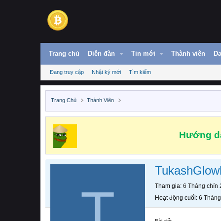
Trang chủ
Diễn đàn
Tin mới
Thành viên
Da
Đang truy cập
Nhật ký mới
Tìm kiếm
Trang Chủ
Thành Viên
Hướng dẫ
TukashGlow
T
Tham gia
6 Tháng chín
Hoạt động cuối
6 Tháng
Bài viết