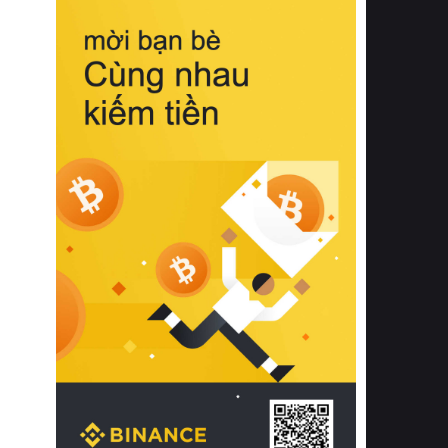
biệt từ bề mặt vải mềm mịn, khả năng
thoáng khí tuyệt vời cho đến độ đàn
hồi chuẩn xác của phần đệm nâng đỡ
cột sống.
Bên cạnh đó, việc lựa chọn các dòng
sản phẩm đạt chuẩn chất lượng quốc
tế còn giúp ngăn ngừa tình trạng kích
ứng da, hạn chế sự phát triển của vi
khuẩn và nấm mốc trong điều kiện
thời tiết nóng ẩm. Bạn có thể tìm hiểu
thêm các nghiên cứu khoa học về tác
động của giấc ngủ và môi trường
phòng ngủ đối với sức khỏe con
người tại Sleep Foundation (External
Link) để có cái nhìn toàn diện hơn.
2. Các tiêu chí vàng khi lựa chọn
chăn ga gối đệm cao cấp cho phòng
ngủ
Để sở hữu một bộ chăn ga gối đệm
cao cấp hoàn hảo cả về thẩm mỹ lẫn
công năng, người tiêu dùng cần cân
nhắc kỹ lưỡng các tiêu chí quan trọng