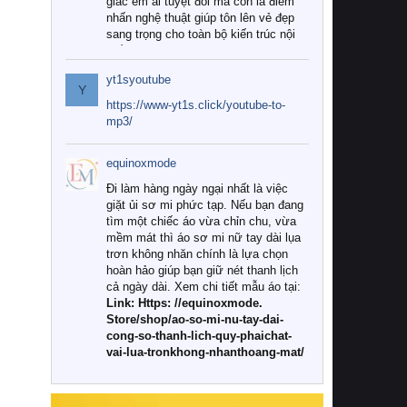
giác êm ái tuyệt đối mà còn là điểm
nhấn nghệ thuật giúp tôn lên vẻ đẹp
sang trọng cho toàn bộ kiến trúc nội
thất.
yt1syoutube
Tuy nhiên, giữa thị trường đa dạng
Y
với vô vàn thương hiệu và mẫu mã
https://www-yt1s.click/youtube-to-
như hiện nay, làm thế nào để chọn
mp3/
được những bộ chăn ga gối đệm cao
cấp thực sự chất lượng, phù hợp với
equinoxmode
khí hậu và nhu cầu sử dụng của gia
đình? Hãy cùng chúng tôi đi tìm lời
Đi làm hàng ngày ngại nhất là việc
giải đáp chi tiết qua bài viết dưới đây.
giặt ủi sơ mi phức tạp. Nếu bạn đang
tìm một chiếc áo vừa chỉn chu, vừa
1. Tại sao các gia đình hiện đại lại ưa
mềm mát thì áo sơ mi nữ tay dài lụa
chuộng chăn ga gối đệm cao cấp?
trơn không nhăn chính là lựa chọn
hoàn hảo giúp bạn giữ nét thanh lịch
Khác với các dòng sản phẩm thông
cả ngày dài. Xem chi tiết mẫu áo tại:
thường, những bộ chăn ga gối đệm
Link: Https: //equinoxmode.
cao cấp trải qua quy trình sản xuất
Store/shop/ao-so-mi-nu-tay-dai-
nghiêm ngặt từ khâu chọn lọc nguyên
cong-so-thanh-lich-quy-phaichat-
liệu tự nhiên đến công nghệ dệt
vai-lua-tronkhong-nhanthoang-mat/
nhuộm hiện đại không chứa hóa chất
độc hại. Khi sử dụng dòng sản phẩm
này, bạn sẽ cảm nhận rõ rệt sự khác