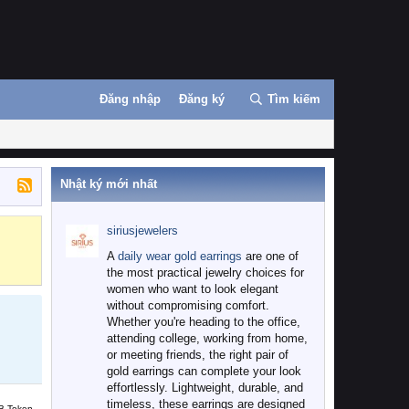
Đăng nhập
Đăng ký
Tìm kiếm
Nhật ký mới nhất
siriusjewelers
Binance
MEXC
A
daily wear gold earrings
are one of
the most practical jewelry choices for
women who want to look elegant
without compromising comfort.
Whether you're heading to the office,
attending college, working from home,
or meeting friends, the right pair of
gold earrings can complete your look
effortlessly. Lightweight, durable, and
timeless, these earrings are designed
B Token