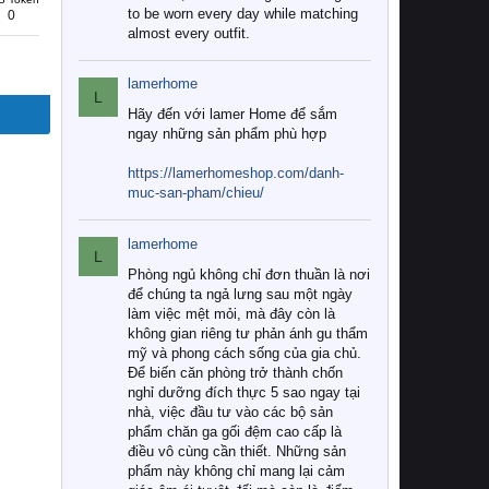
to be worn every day while matching
0
almost every outfit.
lamerhome
L
Hãy đến với lamer Home để sắm
ngay những sản phẩm phù hợp
https://lamerhomeshop.com/danh-
muc-san-pham/chieu/
lamerhome
L
Phòng ngủ không chỉ đơn thuần là nơi
để chúng ta ngả lưng sau một ngày
làm việc mệt mỏi, mà đây còn là
không gian riêng tư phản ánh gu thẩm
mỹ và phong cách sống của gia chủ.
Để biến căn phòng trở thành chốn
nghỉ dưỡng đích thực 5 sao ngay tại
nhà, việc đầu tư vào các bộ sản
phẩm chăn ga gối đệm cao cấp là
điều vô cùng cần thiết. Những sản
phẩm này không chỉ mang lại cảm