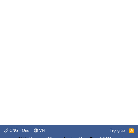
CNG - One
VN
Trợ giúp
R
S