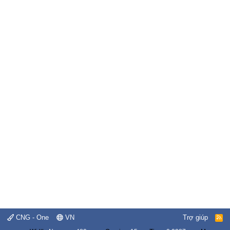
CNG - One
VN
Trợ giúp
R
S