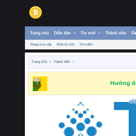
Trang chủ
Diễn đàn
Tin mới
Thành viên
Da
Đang truy cập
Nhật ký mới
Tìm kiếm
Trang Chủ
Thành Viên
Hướng dẫ