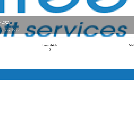
y 2025
ng bảy 2025
Lượt thích
VN
0