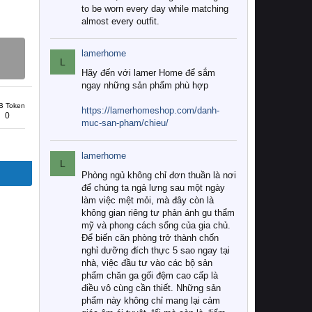
to be worn every day while matching
almost every outfit.
lamerhome
L
Hãy đến với lamer Home để sắm
ngay những sản phẩm phù hợp
B Token
https://lamerhomeshop.com/danh-
0
muc-san-pham/chieu/
lamerhome
L
Phòng ngủ không chỉ đơn thuần là nơi
để chúng ta ngả lưng sau một ngày
làm việc mệt mỏi, mà đây còn là
không gian riêng tư phản ánh gu thẩm
mỹ và phong cách sống của gia chủ.
Để biến căn phòng trở thành chốn
nghỉ dưỡng đích thực 5 sao ngay tại
nhà, việc đầu tư vào các bộ sản
phẩm chăn ga gối đệm cao cấp là
điều vô cùng cần thiết. Những sản
phẩm này không chỉ mang lại cảm