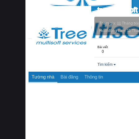
treemultisoft
Tham gia
11 Tháng bả
Hoạt động cuối
11 Thá
Bài viết
0
Tìm kiếm
Tường nhà
Bài đăng
Thông tin