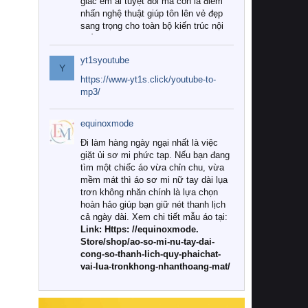
giác êm ái tuyệt đối mà còn là điểm
nhấn nghệ thuật giúp tôn lên vẻ đẹp
sang trọng cho toàn bộ kiến trúc nội
thất.
yt1syoutube
Tuy nhiên, giữa thị trường đa dạng
Y
với vô vàn thương hiệu và mẫu mã
https://www-yt1s.click/youtube-to-
như hiện nay, làm thế nào để chọn
mp3/
được những bộ chăn ga gối đệm cao
cấp thực sự chất lượng, phù hợp với
equinoxmode
khí hậu và nhu cầu sử dụng của gia
đình? Hãy cùng chúng tôi đi tìm lời
Đi làm hàng ngày ngại nhất là việc
giải đáp chi tiết qua bài viết dưới đây.
giặt ủi sơ mi phức tạp. Nếu bạn đang
tìm một chiếc áo vừa chỉn chu, vừa
1. Tại sao các gia đình hiện đại lại ưa
mềm mát thì áo sơ mi nữ tay dài lụa
chuộng chăn ga gối đệm cao cấp?
trơn không nhăn chính là lựa chọn
hoàn hảo giúp bạn giữ nét thanh lịch
Khác với các dòng sản phẩm thông
cả ngày dài. Xem chi tiết mẫu áo tại:
thường, những bộ chăn ga gối đệm
Link: Https: //equinoxmode.
cao cấp trải qua quy trình sản xuất
Store/shop/ao-so-mi-nu-tay-dai-
nghiêm ngặt từ khâu chọn lọc nguyên
cong-so-thanh-lich-quy-phaichat-
liệu tự nhiên đến công nghệ dệt
vai-lua-tronkhong-nhanthoang-mat/
nhuộm hiện đại không chứa hóa chất
độc hại. Khi sử dụng dòng sản phẩm
này, bạn sẽ cảm nhận rõ rệt sự khác