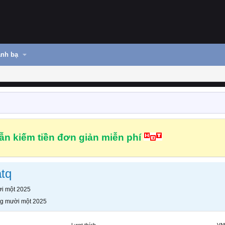
nh bạ
n kiếm tiền đơn giản miễn phí
atq
i một 2025
g mười một 2025
Lượt thích
VN