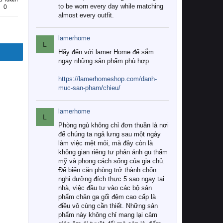
to be worn every day while matching
0
almost every outfit.
lamerhome
L
Hãy đến với lamer Home để sắm
ngay những sản phẩm phù hợp
https://lamerhomeshop.com/danh-
muc-san-pham/chieu/
lamerhome
L
Phòng ngủ không chỉ đơn thuần là nơi
để chúng ta ngả lưng sau một ngày
làm việc mệt mỏi, mà đây còn là
không gian riêng tư phản ánh gu thẩm
mỹ và phong cách sống của gia chủ.
Để biến căn phòng trở thành chốn
nghỉ dưỡng đích thực 5 sao ngay tại
nhà, việc đầu tư vào các bộ sản
phẩm chăn ga gối đệm cao cấp là
điều vô cùng cần thiết. Những sản
phẩm này không chỉ mang lại cảm