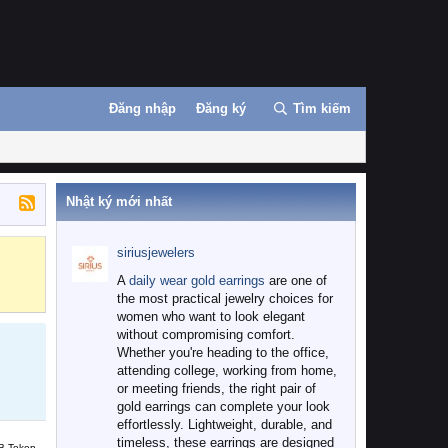
Đăng nhập
Đăng ký
Tìm kiếm
Nhật ký mới nhất
siriusjewelers
Binance
MEXC
A
daily wear gold earrings
are one of
the most practical jewelry choices for
women who want to look elegant
without compromising comfort.
Whether you're heading to the office,
attending college, working from home,
or meeting friends, the right pair of
gold earrings can complete your look
effortlessly. Lightweight, durable, and
timeless, these earrings are designed
B Token