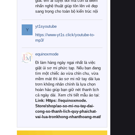
giác êm ái tuyệt đối mà còn là điểm
nhấn nghệ thuật giúp tôn lên vẻ đẹp
sang trọng cho toàn bộ kiến trúc nội
thất.
yt1syoutube
Tuy nhiên, giữa thị trường đa dạng
Y
với vô vàn thương hiệu và mẫu mã
https://www-yt1s.click/youtube-to-
như hiện nay, làm thế nào để chọn
mp3/
được những bộ chăn ga gối đệm cao
cấp thực sự chất lượng, phù hợp với
equinoxmode
khí hậu và nhu cầu sử dụng của gia
đình? Hãy cùng chúng tôi đi tìm lời
Đi làm hàng ngày ngại nhất là việc
giải đáp chi tiết qua bài viết dưới đây.
giặt ủi sơ mi phức tạp. Nếu bạn đang
tìm một chiếc áo vừa chỉn chu, vừa
1. Tại sao các gia đình hiện đại lại ưa
mềm mát thì áo sơ mi nữ tay dài lụa
chuộng chăn ga gối đệm cao cấp?
trơn không nhăn chính là lựa chọn
hoàn hảo giúp bạn giữ nét thanh lịch
Khác với các dòng sản phẩm thông
cả ngày dài. Xem chi tiết mẫu áo tại:
thường, những bộ chăn ga gối đệm
Link: Https: //equinoxmode.
cao cấp trải qua quy trình sản xuất
Store/shop/ao-so-mi-nu-tay-dai-
nghiêm ngặt từ khâu chọn lọc nguyên
cong-so-thanh-lich-quy-phaichat-
liệu tự nhiên đến công nghệ dệt
vai-lua-tronkhong-nhanthoang-mat/
nhuộm hiện đại không chứa hóa chất
độc hại. Khi sử dụng dòng sản phẩm
này, bạn sẽ cảm nhận rõ rệt sự khác