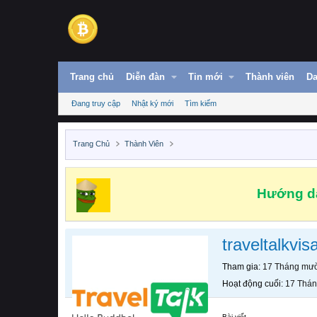
Trang chủ
Diễn đàn
Tin mới
Thành viên
Da
Đang truy cập
Nhật ký mới
Tìm kiếm
Trang Chủ
Thành Viên
Hướng dẫ
traveltalkvis
Tham gia
17 Tháng mườ
Hoạt động cuối
17 Thán
Bài viết