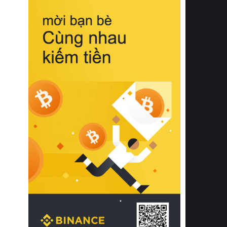
biệt từ bề mặt vải mềm mịn, khả năng
thoáng khí tuyệt vời cho đến độ đàn
hồi chuẩn xác của phần đệm nâng đỡ
cột sống.
Bên cạnh đó, việc lựa chọn các dòng
sản phẩm đạt chuẩn chất lượng quốc
tế còn giúp ngăn ngừa tình trạng kích
ứng da, hạn chế sự phát triển của vi
khuẩn và nấm mốc trong điều kiện
thời tiết nóng ẩm. Bạn có thể tìm hiểu
thêm các nghiên cứu khoa học về tác
động của giấc ngủ và môi trường
phòng ngủ đối với sức khỏe con
người tại Sleep Foundation (External
Link) để có cái nhìn toàn diện hơn.
2. Các tiêu chí vàng khi lựa chọn
chăn ga gối đệm cao cấp cho phòng
ngủ
Để sở hữu một bộ chăn ga gối đệm
cao cấp hoàn hảo cả về thẩm mỹ lẫn
công năng, người tiêu dùng cần cân
nhắc kỹ lưỡng các tiêu chí quan trọng