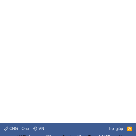
CNG - One
VN
Trợ giúp
R
S