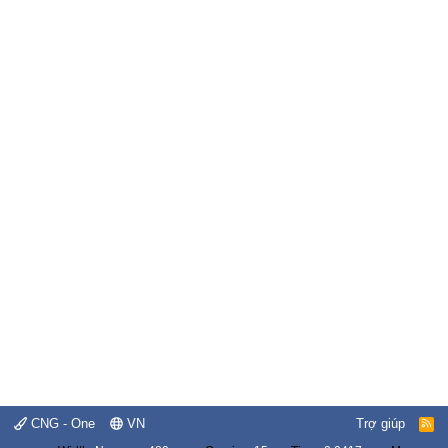
CNG - One
VN
Trợ giúp
R
S