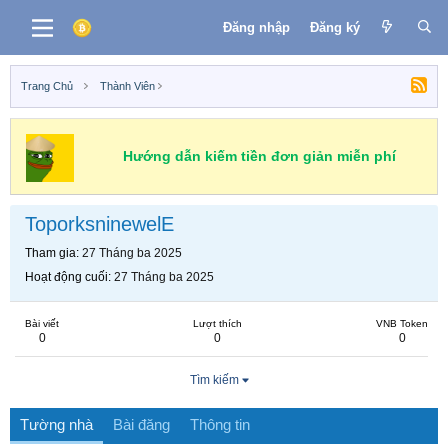
Đăng nhập
Đăng ký
Trang Chủ
Thành Viên
Hướng dẫn kiếm tiền đơn giản miễn phí
ToporksninewelE
Tham gia
27 Tháng ba 2025
Hoạt động cuối
27 Tháng ba 2025
Bài viết
Lượt thích
VNB Token
0
0
0
Tìm kiếm
Tường nhà
Bài đăng
Thông tin