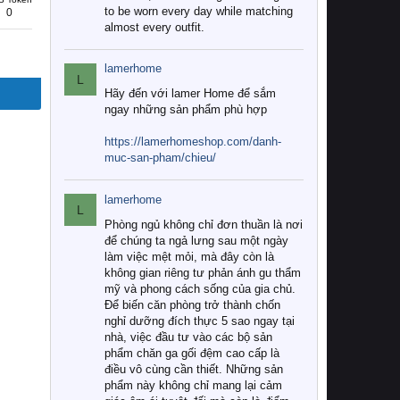
to be worn every day while matching
0
almost every outfit.
lamerhome
L
Hãy đến với lamer Home để sắm
ngay những sản phẩm phù hợp
https://lamerhomeshop.com/danh-
muc-san-pham/chieu/
lamerhome
L
Phòng ngủ không chỉ đơn thuần là nơi
để chúng ta ngả lưng sau một ngày
làm việc mệt mỏi, mà đây còn là
không gian riêng tư phản ánh gu thẩm
mỹ và phong cách sống của gia chủ.
Để biến căn phòng trở thành chốn
nghỉ dưỡng đích thực 5 sao ngay tại
nhà, việc đầu tư vào các bộ sản
phẩm chăn ga gối đệm cao cấp là
điều vô cùng cần thiết. Những sản
phẩm này không chỉ mang lại cảm