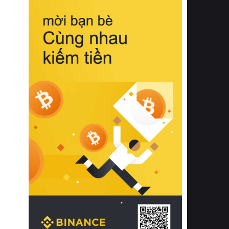
biệt từ bề mặt vải mềm mịn, khả năng
thoáng khí tuyệt vời cho đến độ đàn
hồi chuẩn xác của phần đệm nâng đỡ
cột sống.
Bên cạnh đó, việc lựa chọn các dòng
sản phẩm đạt chuẩn chất lượng quốc
tế còn giúp ngăn ngừa tình trạng kích
ứng da, hạn chế sự phát triển của vi
khuẩn và nấm mốc trong điều kiện
thời tiết nóng ẩm. Bạn có thể tìm hiểu
thêm các nghiên cứu khoa học về tác
động của giấc ngủ và môi trường
phòng ngủ đối với sức khỏe con
người tại Sleep Foundation (External
Link) để có cái nhìn toàn diện hơn.
2. Các tiêu chí vàng khi lựa chọn
chăn ga gối đệm cao cấp cho phòng
ngủ
Để sở hữu một bộ chăn ga gối đệm
cao cấp hoàn hảo cả về thẩm mỹ lẫn
công năng, người tiêu dùng cần cân
nhắc kỹ lưỡng các tiêu chí quan trọng