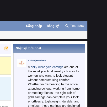
Đăng nhập
Đăng ký
Tìm kiếm
Nhật ký mới nhất
siriusjewelers
Binance
MEXC
A
daily wear gold earrings
are one of
the most practical jewelry choices for
women who want to look elegant
without compromising comfort.
Whether you're heading to the office,
attending college, working from home,
or meeting friends, the right pair of
gold earrings can complete your look
effortlessly. Lightweight, durable, and
timeless, these earrings are designed
B Token