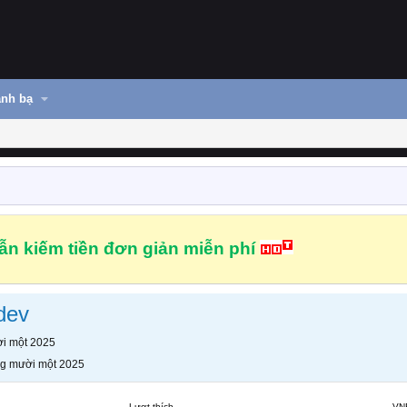
nh bạ
n kiếm tiền đơn giản miễn phí
dev
i một 2025
g mười một 2025
Lượt thích
VN