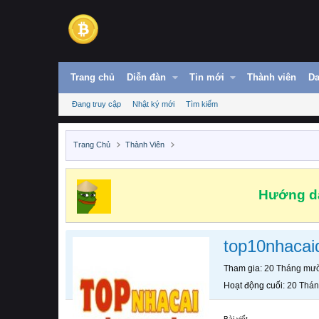
Trang chủ
Diễn đàn
Tin mới
Thành viên
Da
Đang truy cập
Nhật ký mới
Tìm kiếm
Trang Chủ
Thành Viên
Hướng dẫ
top10nhacai
Tham gia
20 Tháng mườ
Hoạt động cuối
20 Thán
Bài viết