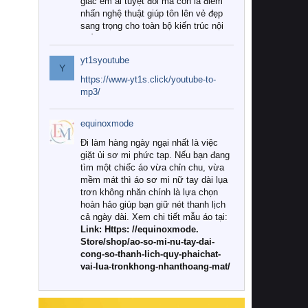
giác êm ái tuyệt đối mà còn là điểm
nhấn nghệ thuật giúp tôn lên vẻ đẹp
sang trọng cho toàn bộ kiến trúc nội
thất.
yt1syoutube
Tuy nhiên, giữa thị trường đa dạng
Y
với vô vàn thương hiệu và mẫu mã
https://www-yt1s.click/youtube-to-
như hiện nay, làm thế nào để chọn
mp3/
được những bộ chăn ga gối đệm cao
cấp thực sự chất lượng, phù hợp với
equinoxmode
khí hậu và nhu cầu sử dụng của gia
đình? Hãy cùng chúng tôi đi tìm lời
Đi làm hàng ngày ngại nhất là việc
giải đáp chi tiết qua bài viết dưới đây.
giặt ủi sơ mi phức tạp. Nếu bạn đang
tìm một chiếc áo vừa chỉn chu, vừa
1. Tại sao các gia đình hiện đại lại ưa
mềm mát thì áo sơ mi nữ tay dài lụa
chuộng chăn ga gối đệm cao cấp?
trơn không nhăn chính là lựa chọn
hoàn hảo giúp bạn giữ nét thanh lịch
Khác với các dòng sản phẩm thông
cả ngày dài. Xem chi tiết mẫu áo tại:
thường, những bộ chăn ga gối đệm
Link: Https: //equinoxmode.
cao cấp trải qua quy trình sản xuất
Store/shop/ao-so-mi-nu-tay-dai-
nghiêm ngặt từ khâu chọn lọc nguyên
cong-so-thanh-lich-quy-phaichat-
liệu tự nhiên đến công nghệ dệt
vai-lua-tronkhong-nhanthoang-mat/
nhuộm hiện đại không chứa hóa chất
độc hại. Khi sử dụng dòng sản phẩm
này, bạn sẽ cảm nhận rõ rệt sự khác