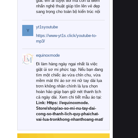
giác êm ái tuyệt đối mà còn là điểm
nhấn nghệ thuật giúp tôn lên vẻ đẹp
sang trọng cho toàn bộ kiến trúc nội
thất.
yt1syoutube
Tuy nhiên, giữa thị trường đa dạng
Y
với vô vàn thương hiệu và mẫu mã
https://www-yt1s.click/youtube-to-
như hiện nay, làm thế nào để chọn
mp3/
được những bộ chăn ga gối đệm cao
cấp thực sự chất lượng, phù hợp với
equinoxmode
khí hậu và nhu cầu sử dụng của gia
đình? Hãy cùng chúng tôi đi tìm lời
Đi làm hàng ngày ngại nhất là việc
giải đáp chi tiết qua bài viết dưới đây.
giặt ủi sơ mi phức tạp. Nếu bạn đang
tìm một chiếc áo vừa chỉn chu, vừa
1. Tại sao các gia đình hiện đại lại ưa
mềm mát thì áo sơ mi nữ tay dài lụa
chuộng chăn ga gối đệm cao cấp?
trơn không nhăn chính là lựa chọn
hoàn hảo giúp bạn giữ nét thanh lịch
Khác với các dòng sản phẩm thông
cả ngày dài. Xem chi tiết mẫu áo tại:
thường, những bộ chăn ga gối đệm
Link: Https: //equinoxmode.
cao cấp trải qua quy trình sản xuất
Store/shop/ao-so-mi-nu-tay-dai-
nghiêm ngặt từ khâu chọn lọc nguyên
cong-so-thanh-lich-quy-phaichat-
liệu tự nhiên đến công nghệ dệt
vai-lua-tronkhong-nhanthoang-mat/
nhuộm hiện đại không chứa hóa chất
độc hại. Khi sử dụng dòng sản phẩm
này, bạn sẽ cảm nhận rõ rệt sự khác