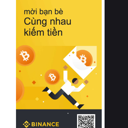
biệt từ bề mặt vải mềm mịn, khả năng
thoáng khí tuyệt vời cho đến độ đàn
hồi chuẩn xác của phần đệm nâng đỡ
cột sống.
Bên cạnh đó, việc lựa chọn các dòng
sản phẩm đạt chuẩn chất lượng quốc
tế còn giúp ngăn ngừa tình trạng kích
ứng da, hạn chế sự phát triển của vi
khuẩn và nấm mốc trong điều kiện
thời tiết nóng ẩm. Bạn có thể tìm hiểu
thêm các nghiên cứu khoa học về tác
động của giấc ngủ và môi trường
phòng ngủ đối với sức khỏe con
người tại Sleep Foundation (External
Link) để có cái nhìn toàn diện hơn.
2. Các tiêu chí vàng khi lựa chọn
chăn ga gối đệm cao cấp cho phòng
ngủ
Để sở hữu một bộ chăn ga gối đệm
cao cấp hoàn hảo cả về thẩm mỹ lẫn
công năng, người tiêu dùng cần cân
nhắc kỹ lưỡng các tiêu chí quan trọng