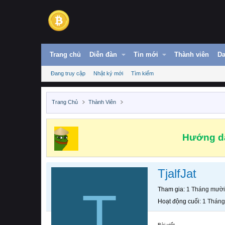
Trang chủ
Diễn đàn
Tin mới
Thành viên
Da
Đang truy cập
Nhật ký mới
Tìm kiếm
Trang Chủ
Thành Viên
Hướng dẫ
TjalfJat
T
Tham gia
1 Tháng mười
Hoạt động cuối
1 Tháng
Bài viết