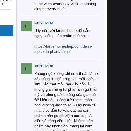
to be worn every day while matching
0
almost every outfit.
lamerhome
L
Hãy đến với lamer Home để sắm
ngay những sản phẩm phù hợp
https://lamerhomeshop.com/danh-
muc-san-pham/chieu/
lamerhome
L
Phòng ngủ không chỉ đơn thuần là nơi
để chúng ta ngả lưng sau một ngày
làm việc mệt mỏi, mà đây còn là
không gian riêng tư phản ánh gu thẩm
mỹ và phong cách sống của gia chủ.
Để biến căn phòng trở thành chốn
nghỉ dưỡng đích thực 5 sao ngay tại
nhà, việc đầu tư vào các bộ sản
phẩm chăn ga gối đệm cao cấp là
điều vô cùng cần thiết. Những sản
phẩm này không chỉ mang lại cảm