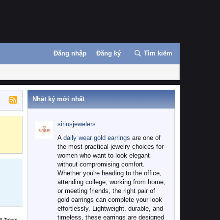
Đăng nhập
Đăng ký
Tìm kiếm
Nhật ký mới nhất
siriusjewelers
Binance
MEXC
A
daily wear gold earrings
are one of
the most practical jewelry choices for
women who want to look elegant
without compromising comfort.
Whether you're heading to the office,
attending college, working from home,
or meeting friends, the right pair of
gold earrings can complete your look
effortlessly. Lightweight, durable, and
timeless, these earrings are designed
B Token