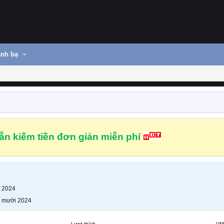
nh bạ
n kiếm tiền đơn giản miễn phí
 2024
 mười 2024
Lượt thích
VN