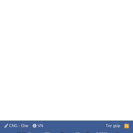
CNG - One
VN
Trợ giúp
R
S