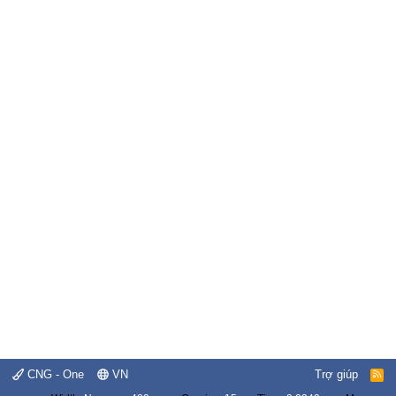
CNG - One
VN
Trợ giúp
R
S