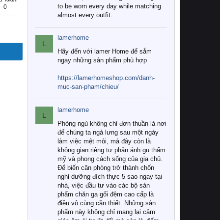
to be worn every day while matching
0
almost every outfit.
lamerhome
L
Hãy đến với lamer Home để sắm
ngay những sản phẩm phù hợp
https://lamerhomeshop.com/danh-
muc-san-pham/chieu/
lamerhome
L
Phòng ngủ không chỉ đơn thuần là nơi
để chúng ta ngả lưng sau một ngày
làm việc mệt mỏi, mà đây còn là
không gian riêng tư phản ánh gu thẩm
mỹ và phong cách sống của gia chủ.
Để biến căn phòng trở thành chốn
nghỉ dưỡng đích thực 5 sao ngay tại
nhà, việc đầu tư vào các bộ sản
phẩm chăn ga gối đệm cao cấp là
điều vô cùng cần thiết. Những sản
phẩm này không chỉ mang lại cảm