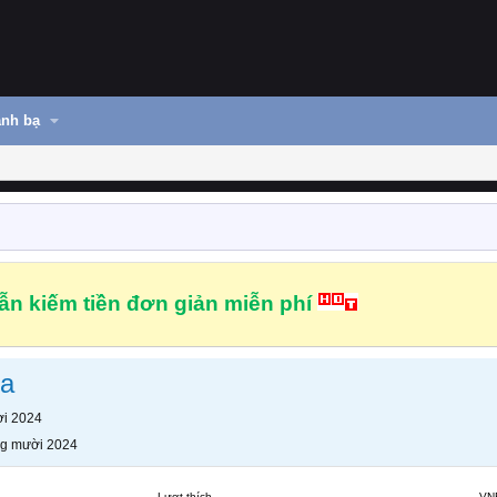
nh bạ
n kiếm tiền đơn giản miễn phí
ma
i 2024
g mười 2024
Lượt thích
VN