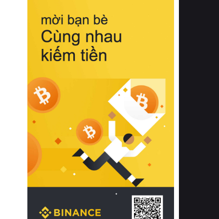
biệt từ bề mặt vải mềm mịn, khả năng
thoáng khí tuyệt vời cho đến độ đàn
hồi chuẩn xác của phần đệm nâng đỡ
cột sống.
Bên cạnh đó, việc lựa chọn các dòng
sản phẩm đạt chuẩn chất lượng quốc
tế còn giúp ngăn ngừa tình trạng kích
ứng da, hạn chế sự phát triển của vi
khuẩn và nấm mốc trong điều kiện
thời tiết nóng ẩm. Bạn có thể tìm hiểu
thêm các nghiên cứu khoa học về tác
động của giấc ngủ và môi trường
phòng ngủ đối với sức khỏe con
người tại Sleep Foundation (External
Link) để có cái nhìn toàn diện hơn.
2. Các tiêu chí vàng khi lựa chọn
chăn ga gối đệm cao cấp cho phòng
ngủ
Để sở hữu một bộ chăn ga gối đệm
cao cấp hoàn hảo cả về thẩm mỹ lẫn
công năng, người tiêu dùng cần cân
nhắc kỹ lưỡng các tiêu chí quan trọng