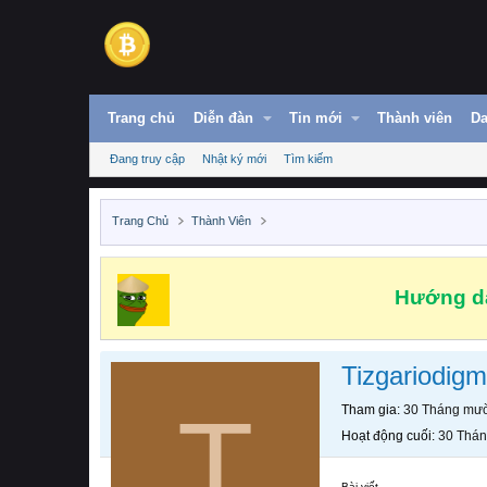
Trang chủ
Diễn đàn
Tin mới
Thành viên
Da
Đang truy cập
Nhật ký mới
Tìm kiếm
Trang Chủ
Thành Viên
Hướng dẫ
Tizgariodig
T
Tham gia
30 Tháng mườ
Hoạt động cuối
30 Thán
Bài viết