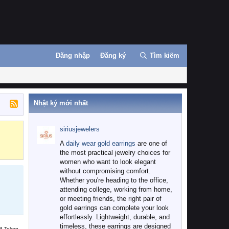
Đăng nhập
Đăng ký
Tìm kiếm
Nhật ký mới nhất
siriusjewelers
Binance
MEXC
A
daily wear gold earrings
are one of
the most practical jewelry choices for
women who want to look elegant
without compromising comfort.
Whether you're heading to the office,
attending college, working from home,
or meeting friends, the right pair of
gold earrings can complete your look
effortlessly. Lightweight, durable, and
timeless, these earrings are designed
B Token