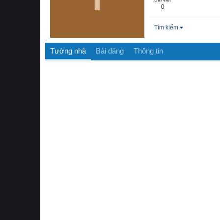
0
Tìm kiếm
Tường nhà
Bài đăng
Thông tin