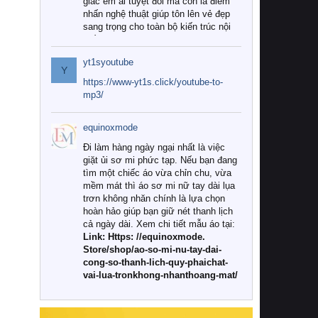
giác êm ái tuyệt đối mà còn là điểm
nhấn nghệ thuật giúp tôn lên vẻ đẹp
sang trọng cho toàn bộ kiến trúc nội
thất.
yt1syoutube
Tuy nhiên, giữa thị trường đa dạng
Y
với vô vàn thương hiệu và mẫu mã
https://www-yt1s.click/youtube-to-
như hiện nay, làm thế nào để chọn
mp3/
được những bộ chăn ga gối đệm cao
cấp thực sự chất lượng, phù hợp với
equinoxmode
khí hậu và nhu cầu sử dụng của gia
đình? Hãy cùng chúng tôi đi tìm lời
Đi làm hàng ngày ngại nhất là việc
giải đáp chi tiết qua bài viết dưới đây.
giặt ủi sơ mi phức tạp. Nếu bạn đang
tìm một chiếc áo vừa chỉn chu, vừa
1. Tại sao các gia đình hiện đại lại ưa
mềm mát thì áo sơ mi nữ tay dài lụa
chuộng chăn ga gối đệm cao cấp?
trơn không nhăn chính là lựa chọn
hoàn hảo giúp bạn giữ nét thanh lịch
Khác với các dòng sản phẩm thông
cả ngày dài. Xem chi tiết mẫu áo tại:
thường, những bộ chăn ga gối đệm
Link: Https: //equinoxmode.
cao cấp trải qua quy trình sản xuất
Store/shop/ao-so-mi-nu-tay-dai-
nghiêm ngặt từ khâu chọn lọc nguyên
cong-so-thanh-lich-quy-phaichat-
liệu tự nhiên đến công nghệ dệt
vai-lua-tronkhong-nhanthoang-mat/
nhuộm hiện đại không chứa hóa chất
độc hại. Khi sử dụng dòng sản phẩm
này, bạn sẽ cảm nhận rõ rệt sự khác