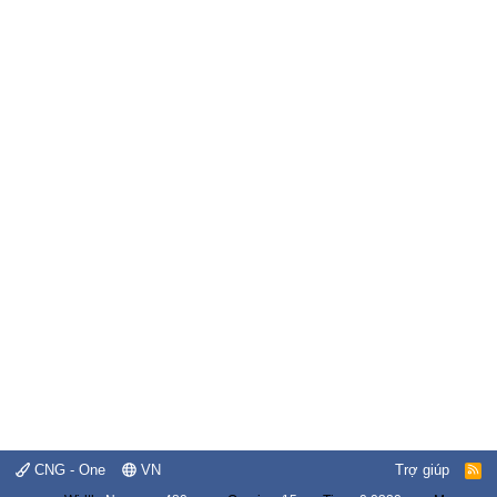
CNG - One
VN
Trợ giúp
R
S