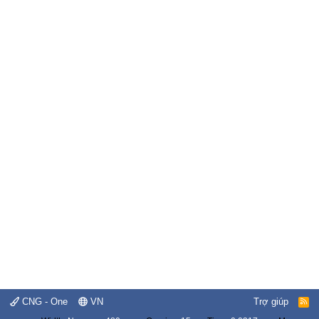
CNG - One
VN
Trợ giúp
R
S