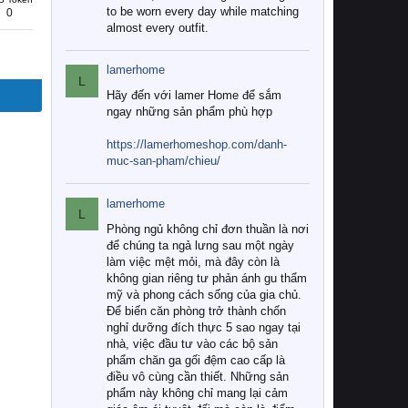
to be worn every day while matching
0
almost every outfit.
lamerhome
L
Hãy đến với lamer Home để sắm
ngay những sản phẩm phù hợp
https://lamerhomeshop.com/danh-
muc-san-pham/chieu/
lamerhome
L
Phòng ngủ không chỉ đơn thuần là nơi
để chúng ta ngả lưng sau một ngày
làm việc mệt mỏi, mà đây còn là
không gian riêng tư phản ánh gu thẩm
mỹ và phong cách sống của gia chủ.
Để biến căn phòng trở thành chốn
nghỉ dưỡng đích thực 5 sao ngay tại
nhà, việc đầu tư vào các bộ sản
phẩm chăn ga gối đệm cao cấp là
điều vô cùng cần thiết. Những sản
phẩm này không chỉ mang lại cảm