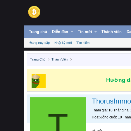
Trang chủ
Diễn đàn
Tin mới
Thành viên
Da
Đang truy cập
Nhật ký mới
Tìm kiếm
Trang Chủ
Thành Viên
Hướng dẫ
ThorusImmo
T
Tham gia
10 Tháng hai
Hoạt động cuối
10 Thán
Bài viết