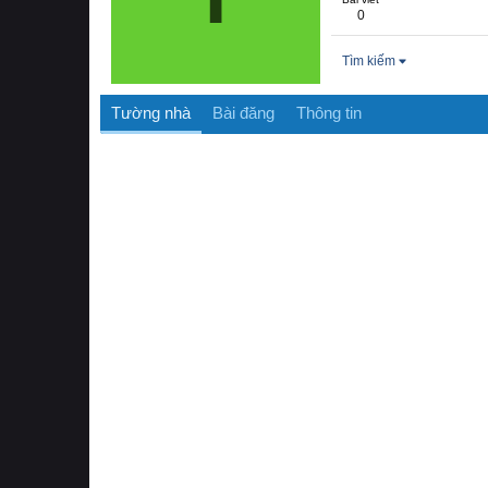
0
Tìm kiếm
Tường nhà
Bài đăng
Thông tin