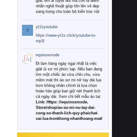
giác êm ái tuyệt đối mà còn là điểm
nhấn nghệ thuật giúp tôn lên vẻ đẹp
sang trọng cho toàn bộ kiến trúc nội
thất.
yt1syoutube
Tuy nhiên, giữa thị trường đa dạng
Y
với vô vàn thương hiệu và mẫu mã
https://www-yt1s.click/youtube-to-
như hiện nay, làm thế nào để chọn
mp3/
được những bộ chăn ga gối đệm cao
cấp thực sự chất lượng, phù hợp với
equinoxmode
khí hậu và nhu cầu sử dụng của gia
đình? Hãy cùng chúng tôi đi tìm lời
Đi làm hàng ngày ngại nhất là việc
giải đáp chi tiết qua bài viết dưới đây.
giặt ủi sơ mi phức tạp. Nếu bạn đang
tìm một chiếc áo vừa chỉn chu, vừa
1. Tại sao các gia đình hiện đại lại ưa
mềm mát thì áo sơ mi nữ tay dài lụa
chuộng chăn ga gối đệm cao cấp?
trơn không nhăn chính là lựa chọn
hoàn hảo giúp bạn giữ nét thanh lịch
Khác với các dòng sản phẩm thông
cả ngày dài. Xem chi tiết mẫu áo tại:
thường, những bộ chăn ga gối đệm
Link: Https: //equinoxmode.
cao cấp trải qua quy trình sản xuất
Store/shop/ao-so-mi-nu-tay-dai-
nghiêm ngặt từ khâu chọn lọc nguyên
cong-so-thanh-lich-quy-phaichat-
liệu tự nhiên đến công nghệ dệt
vai-lua-tronkhong-nhanthoang-mat/
nhuộm hiện đại không chứa hóa chất
độc hại. Khi sử dụng dòng sản phẩm
này, bạn sẽ cảm nhận rõ rệt sự khác