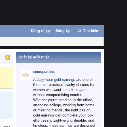
Đăng nhập
Đăng ký
Tìm kiếm
Nhật ký mới nhất
siriusjewelers
Binance
MEXC
A
daily wear gold earrings
are one of
the most practical jewelry choices for
women who want to look elegant
without compromising comfort.
Whether you're heading to the office,
attending college, working from home,
or meeting friends, the right pair of
gold earrings can complete your look
effortlessly. Lightweight, durable, and
timeless, these earrings are designed
B Token