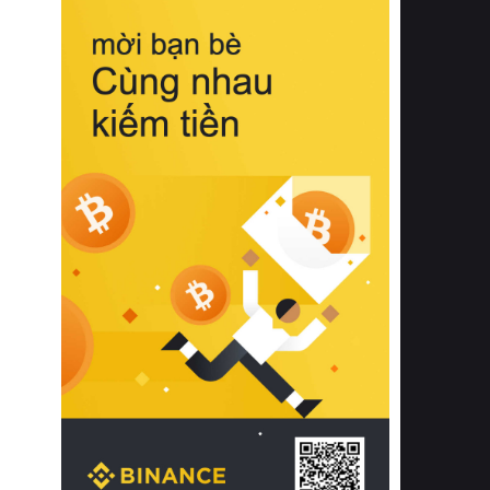
biệt từ bề mặt vải mềm mịn, khả năng
thoáng khí tuyệt vời cho đến độ đàn
hồi chuẩn xác của phần đệm nâng đỡ
cột sống.
Bên cạnh đó, việc lựa chọn các dòng
sản phẩm đạt chuẩn chất lượng quốc
tế còn giúp ngăn ngừa tình trạng kích
ứng da, hạn chế sự phát triển của vi
khuẩn và nấm mốc trong điều kiện
thời tiết nóng ẩm. Bạn có thể tìm hiểu
thêm các nghiên cứu khoa học về tác
động của giấc ngủ và môi trường
phòng ngủ đối với sức khỏe con
người tại Sleep Foundation (External
Link) để có cái nhìn toàn diện hơn.
2. Các tiêu chí vàng khi lựa chọn
chăn ga gối đệm cao cấp cho phòng
ngủ
Để sở hữu một bộ chăn ga gối đệm
cao cấp hoàn hảo cả về thẩm mỹ lẫn
công năng, người tiêu dùng cần cân
nhắc kỹ lưỡng các tiêu chí quan trọng