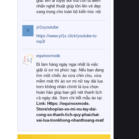
giác êm ái tuyệt đối mà còn là điểm
nhấn nghệ thuật giúp tôn lên vẻ đẹp
sang trọng cho toàn bộ kiến trúc nội
thất.
yt1syoutube
Tuy nhiên, giữa thị trường đa dạng
Y
với vô vàn thương hiệu và mẫu mã
https://www-yt1s.click/youtube-to-
như hiện nay, làm thế nào để chọn
mp3/
được những bộ chăn ga gối đệm cao
cấp thực sự chất lượng, phù hợp với
equinoxmode
khí hậu và nhu cầu sử dụng của gia
đình? Hãy cùng chúng tôi đi tìm lời
Đi làm hàng ngày ngại nhất là việc
giải đáp chi tiết qua bài viết dưới đây.
giặt ủi sơ mi phức tạp. Nếu bạn đang
tìm một chiếc áo vừa chỉn chu, vừa
1. Tại sao các gia đình hiện đại lại ưa
mềm mát thì áo sơ mi nữ tay dài lụa
chuộng chăn ga gối đệm cao cấp?
trơn không nhăn chính là lựa chọn
hoàn hảo giúp bạn giữ nét thanh lịch
Khác với các dòng sản phẩm thông
cả ngày dài. Xem chi tiết mẫu áo tại:
thường, những bộ chăn ga gối đệm
Link: Https: //equinoxmode.
cao cấp trải qua quy trình sản xuất
Store/shop/ao-so-mi-nu-tay-dai-
nghiêm ngặt từ khâu chọn lọc nguyên
cong-so-thanh-lich-quy-phaichat-
liệu tự nhiên đến công nghệ dệt
vai-lua-tronkhong-nhanthoang-mat/
nhuộm hiện đại không chứa hóa chất
độc hại. Khi sử dụng dòng sản phẩm
này, bạn sẽ cảm nhận rõ rệt sự khác