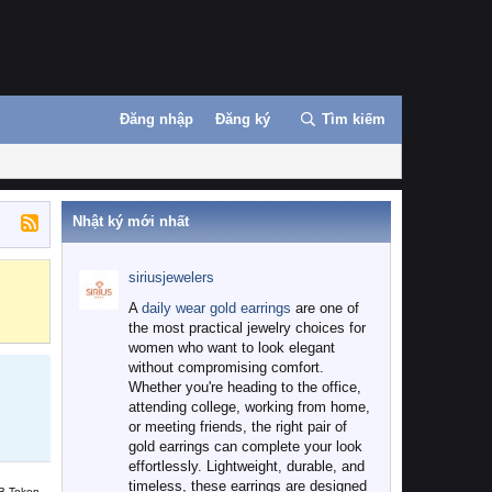
Đăng nhập
Đăng ký
Tìm kiếm
Nhật ký mới nhất
siriusjewelers
Binance
MEXC
A
daily wear gold earrings
are one of
the most practical jewelry choices for
women who want to look elegant
without compromising comfort.
Whether you're heading to the office,
attending college, working from home,
or meeting friends, the right pair of
gold earrings can complete your look
effortlessly. Lightweight, durable, and
timeless, these earrings are designed
B Token