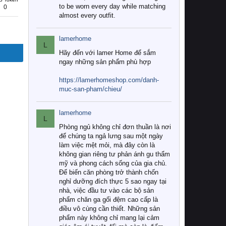
to be worn every day while matching
0
almost every outfit.
lamerhome
L
Hãy đến với lamer Home để sắm
ngay những sản phẩm phù hợp
https://lamerhomeshop.com/danh-
muc-san-pham/chieu/
lamerhome
L
Phòng ngủ không chỉ đơn thuần là nơi
để chúng ta ngả lưng sau một ngày
làm việc mệt mỏi, mà đây còn là
không gian riêng tư phản ánh gu thẩm
mỹ và phong cách sống của gia chủ.
Để biến căn phòng trở thành chốn
nghỉ dưỡng đích thực 5 sao ngay tại
nhà, việc đầu tư vào các bộ sản
phẩm chăn ga gối đệm cao cấp là
điều vô cùng cần thiết. Những sản
phẩm này không chỉ mang lại cảm