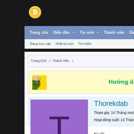
Trang chủ
Diễn đàn
Tin mới
Thành viên
Da
Đang truy cập
Nhật ký mới
Tìm kiếm
Trang Chủ
Thành Viên
Hướng dẫ
Thorekdab
T
Tham gia
14 Tháng mườ
Hoạt động cuối
14 Thán
Bài viết