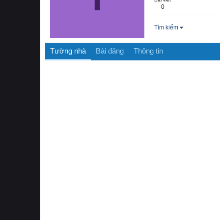
0
Tìm kiếm
Tường nhà
Bài đăng
Thông tin