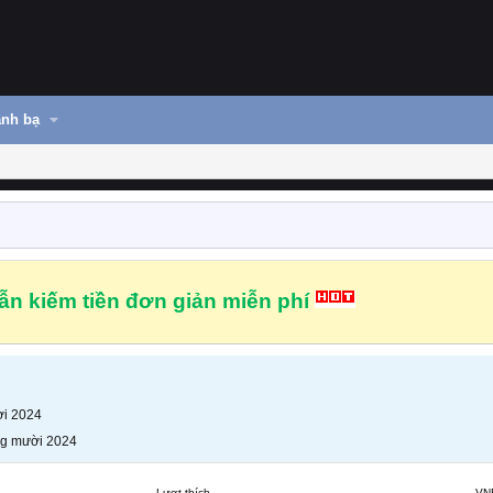
nh bạ
n kiếm tiền đơn giản miễn phí
i 2024
g mười 2024
Lượt thích
VN