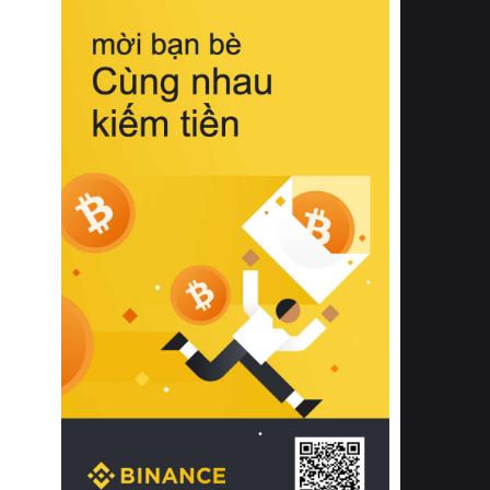
biệt từ bề mặt vải mềm mịn, khả năng
thoáng khí tuyệt vời cho đến độ đàn
hồi chuẩn xác của phần đệm nâng đỡ
cột sống.
Bên cạnh đó, việc lựa chọn các dòng
sản phẩm đạt chuẩn chất lượng quốc
tế còn giúp ngăn ngừa tình trạng kích
ứng da, hạn chế sự phát triển của vi
khuẩn và nấm mốc trong điều kiện
thời tiết nóng ẩm. Bạn có thể tìm hiểu
thêm các nghiên cứu khoa học về tác
động của giấc ngủ và môi trường
phòng ngủ đối với sức khỏe con
người tại Sleep Foundation (External
Link) để có cái nhìn toàn diện hơn.
2. Các tiêu chí vàng khi lựa chọn
chăn ga gối đệm cao cấp cho phòng
ngủ
Để sở hữu một bộ chăn ga gối đệm
cao cấp hoàn hảo cả về thẩm mỹ lẫn
công năng, người tiêu dùng cần cân
nhắc kỹ lưỡng các tiêu chí quan trọng