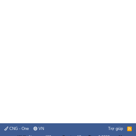
CNG - One
VN
Trợ giúp
R
S