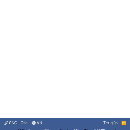
CNG - One
VN
Trợ giúp
R
S