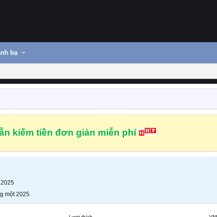
nh bạ
n kiếm tiền đơn giản miễn phí
 2025
g một 2025
Lượt thích
VN