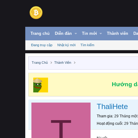
Trang chủ
Diễn đàn
Tin mới
Thành viên
Da
Đang truy cập
Nhật ký mới
Tìm kiếm
Trang Chủ
Thành Viên
Hướng dẫ
ThaliHete
T
Tham gia
29 Tháng một
Hoạt động cuối
29 Thán
Bài viết