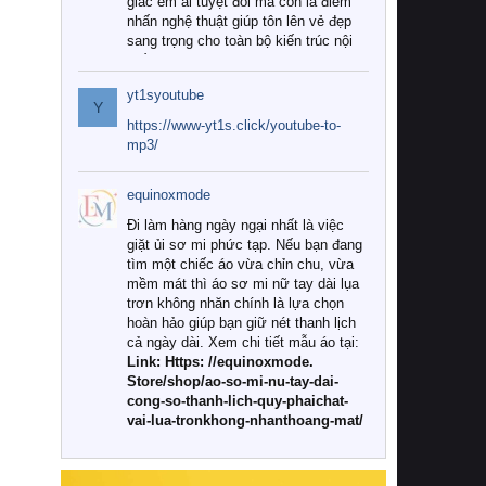
giác êm ái tuyệt đối mà còn là điểm
nhấn nghệ thuật giúp tôn lên vẻ đẹp
sang trọng cho toàn bộ kiến trúc nội
thất.
yt1syoutube
Tuy nhiên, giữa thị trường đa dạng
Y
với vô vàn thương hiệu và mẫu mã
https://www-yt1s.click/youtube-to-
như hiện nay, làm thế nào để chọn
mp3/
được những bộ chăn ga gối đệm cao
cấp thực sự chất lượng, phù hợp với
equinoxmode
khí hậu và nhu cầu sử dụng của gia
đình? Hãy cùng chúng tôi đi tìm lời
Đi làm hàng ngày ngại nhất là việc
giải đáp chi tiết qua bài viết dưới đây.
giặt ủi sơ mi phức tạp. Nếu bạn đang
tìm một chiếc áo vừa chỉn chu, vừa
1. Tại sao các gia đình hiện đại lại ưa
mềm mát thì áo sơ mi nữ tay dài lụa
chuộng chăn ga gối đệm cao cấp?
trơn không nhăn chính là lựa chọn
hoàn hảo giúp bạn giữ nét thanh lịch
Khác với các dòng sản phẩm thông
cả ngày dài. Xem chi tiết mẫu áo tại:
thường, những bộ chăn ga gối đệm
Link: Https: //equinoxmode.
cao cấp trải qua quy trình sản xuất
Store/shop/ao-so-mi-nu-tay-dai-
nghiêm ngặt từ khâu chọn lọc nguyên
cong-so-thanh-lich-quy-phaichat-
liệu tự nhiên đến công nghệ dệt
vai-lua-tronkhong-nhanthoang-mat/
nhuộm hiện đại không chứa hóa chất
độc hại. Khi sử dụng dòng sản phẩm
này, bạn sẽ cảm nhận rõ rệt sự khác