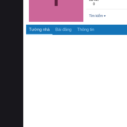
0
Tìm kiếm
Tường nhà
Bài đăng
Thông tin