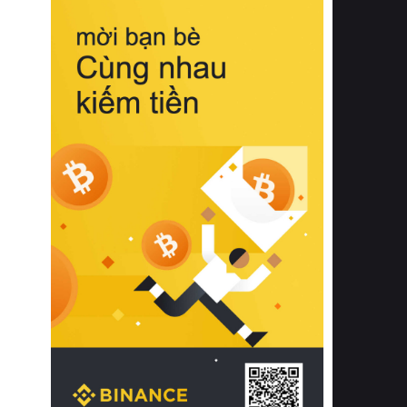
biệt từ bề mặt vải mềm mịn, khả năng
thoáng khí tuyệt vời cho đến độ đàn
hồi chuẩn xác của phần đệm nâng đỡ
cột sống.
Bên cạnh đó, việc lựa chọn các dòng
sản phẩm đạt chuẩn chất lượng quốc
tế còn giúp ngăn ngừa tình trạng kích
ứng da, hạn chế sự phát triển của vi
khuẩn và nấm mốc trong điều kiện
thời tiết nóng ẩm. Bạn có thể tìm hiểu
thêm các nghiên cứu khoa học về tác
động của giấc ngủ và môi trường
phòng ngủ đối với sức khỏe con
người tại Sleep Foundation (External
Link) để có cái nhìn toàn diện hơn.
2. Các tiêu chí vàng khi lựa chọn
chăn ga gối đệm cao cấp cho phòng
ngủ
Để sở hữu một bộ chăn ga gối đệm
cao cấp hoàn hảo cả về thẩm mỹ lẫn
công năng, người tiêu dùng cần cân
nhắc kỹ lưỡng các tiêu chí quan trọng