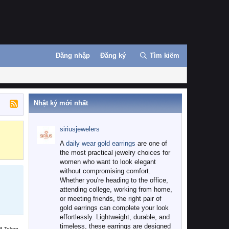
Đăng nhập
Đăng ký
Tìm kiếm
Nhật ký mới nhất
siriusjewelers
Binance
MEXC
A
daily wear gold earrings
are one of
the most practical jewelry choices for
women who want to look elegant
without compromising comfort.
Whether you're heading to the office,
attending college, working from home,
or meeting friends, the right pair of
gold earrings can complete your look
effortlessly. Lightweight, durable, and
timeless, these earrings are designed
B Token