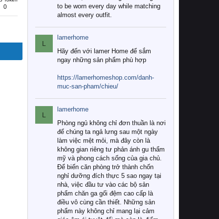
to be worn every day while matching
0
almost every outfit.
lamerhome
L
Hãy đến với lamer Home để sắm
ngay những sản phẩm phù hợp
https://lamerhomeshop.com/danh-
muc-san-pham/chieu/
lamerhome
L
Phòng ngủ không chỉ đơn thuần là nơi
để chúng ta ngả lưng sau một ngày
làm việc mệt mỏi, mà đây còn là
không gian riêng tư phản ánh gu thẩm
mỹ và phong cách sống của gia chủ.
Để biến căn phòng trở thành chốn
nghỉ dưỡng đích thực 5 sao ngay tại
nhà, việc đầu tư vào các bộ sản
phẩm chăn ga gối đệm cao cấp là
điều vô cùng cần thiết. Những sản
phẩm này không chỉ mang lại cảm