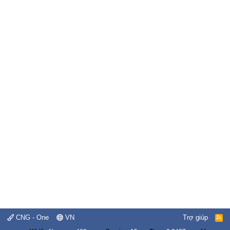
CNG - One
VN
Trợ giúp
R
S