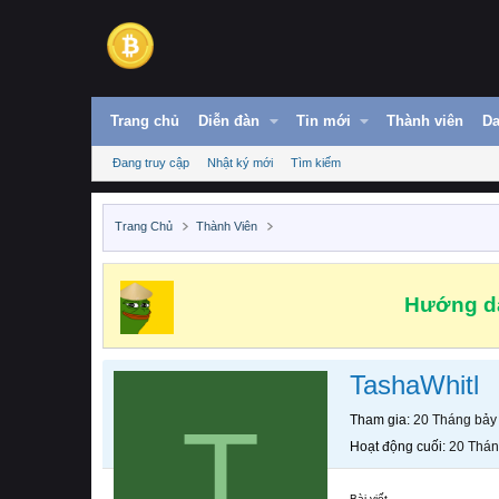
Trang chủ
Diễn đàn
Tin mới
Thành viên
Da
Đang truy cập
Nhật ký mới
Tìm kiếm
Trang Chủ
Thành Viên
Hướng dẫ
TashaWhitl
T
Tham gia
20 Tháng bảy
Hoạt động cuối
20 Thán
Bài viết