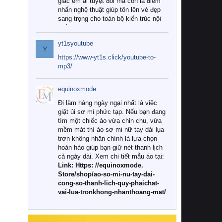
giác êm ái tuyệt đối mà còn là điểm
nhấn nghệ thuật giúp tôn lên vẻ đẹp
sang trọng cho toàn bộ kiến trúc nội
thất.
yt1syoutube
Tuy nhiên, giữa thị trường đa dạng
Y
với vô vàn thương hiệu và mẫu mã
https://www-yt1s.click/youtube-to-
như hiện nay, làm thế nào để chọn
mp3/
được những bộ chăn ga gối đệm cao
cấp thực sự chất lượng, phù hợp với
equinoxmode
khí hậu và nhu cầu sử dụng của gia
đình? Hãy cùng chúng tôi đi tìm lời
Đi làm hàng ngày ngại nhất là việc
giải đáp chi tiết qua bài viết dưới đây.
giặt ủi sơ mi phức tạp. Nếu bạn đang
tìm một chiếc áo vừa chỉn chu, vừa
1. Tại sao các gia đình hiện đại lại ưa
mềm mát thì áo sơ mi nữ tay dài lụa
chuộng chăn ga gối đệm cao cấp?
trơn không nhăn chính là lựa chọn
hoàn hảo giúp bạn giữ nét thanh lịch
Khác với các dòng sản phẩm thông
cả ngày dài. Xem chi tiết mẫu áo tại:
thường, những bộ chăn ga gối đệm
Link: Https: //equinoxmode.
cao cấp trải qua quy trình sản xuất
Store/shop/ao-so-mi-nu-tay-dai-
nghiêm ngặt từ khâu chọn lọc nguyên
cong-so-thanh-lich-quy-phaichat-
liệu tự nhiên đến công nghệ dệt
vai-lua-tronkhong-nhanthoang-mat/
nhuộm hiện đại không chứa hóa chất
độc hại. Khi sử dụng dòng sản phẩm
này, bạn sẽ cảm nhận rõ rệt sự khác