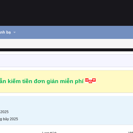
nh bạ
n kiếm tiền đơn giản miễn phí
 2025
g bảy 2025
Lượt thích
VN