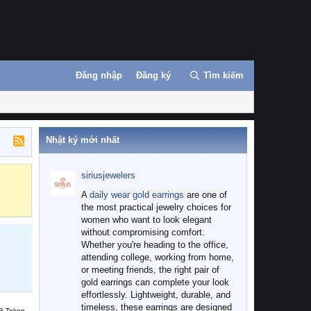
Đăng nhập
Đăng ký
Tìm kiếm
Nhật ký mới nhất
siriusjewelers
Binance
MEXC
A
daily wear gold earrings
are one of
the most practical jewelry choices for
women who want to look elegant
without compromising comfort.
Whether you're heading to the office,
attending college, working from home,
or meeting friends, the right pair of
gold earrings can complete your look
effortlessly. Lightweight, durable, and
timeless, these earrings are designed
B Token