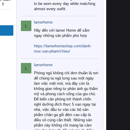
to be worn every day while matching
0
almost every outfit.
lamerhome
L
Hãy đến với lamer Home để sắm
ngay những sản phẩm phù hợp
https://lamerhomeshop.com/danh-
muc-san-pham/chieu/
lamerhome
L
Phòng ngủ không chỉ đơn thuần là nơi
để chúng ta ngả lưng sau một ngày
làm việc mệt mỏi, mà đây còn là
không gian riêng tư phản ánh gu thẩm
mỹ và phong cách sống của gia chủ.
Để biến căn phòng trở thành chốn
nghỉ dưỡng đích thực 5 sao ngay tại
nhà, việc đầu tư vào các bộ sản
phẩm chăn ga gối đệm cao cấp là
điều vô cùng cần thiết. Những sản
phẩm này không chỉ mang lại cảm