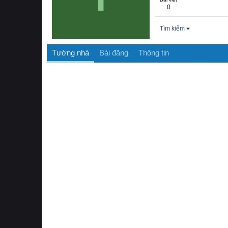
0
Tìm kiếm
Tường nhà
Bài đăng
Thông tin