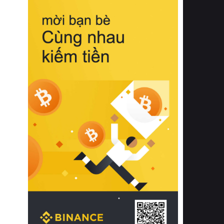
biệt từ bề mặt vải mềm mịn, khả năng
thoáng khí tuyệt vời cho đến độ đàn
hồi chuẩn xác của phần đệm nâng đỡ
cột sống.
Bên cạnh đó, việc lựa chọn các dòng
sản phẩm đạt chuẩn chất lượng quốc
tế còn giúp ngăn ngừa tình trạng kích
ứng da, hạn chế sự phát triển của vi
khuẩn và nấm mốc trong điều kiện
thời tiết nóng ẩm. Bạn có thể tìm hiểu
thêm các nghiên cứu khoa học về tác
động của giấc ngủ và môi trường
phòng ngủ đối với sức khỏe con
người tại Sleep Foundation (External
Link) để có cái nhìn toàn diện hơn.
2. Các tiêu chí vàng khi lựa chọn
chăn ga gối đệm cao cấp cho phòng
ngủ
Để sở hữu một bộ chăn ga gối đệm
cao cấp hoàn hảo cả về thẩm mỹ lẫn
công năng, người tiêu dùng cần cân
nhắc kỹ lưỡng các tiêu chí quan trọng