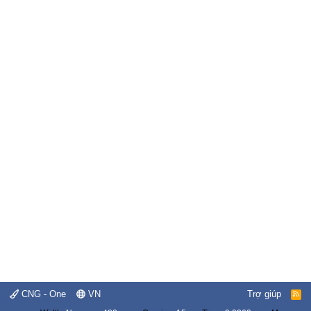
CNG - One
VN
Trợ giúp
R
S