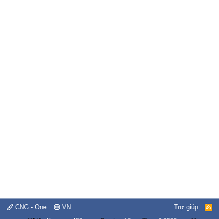
CNG - One
VN
Trợ giúp
R
S