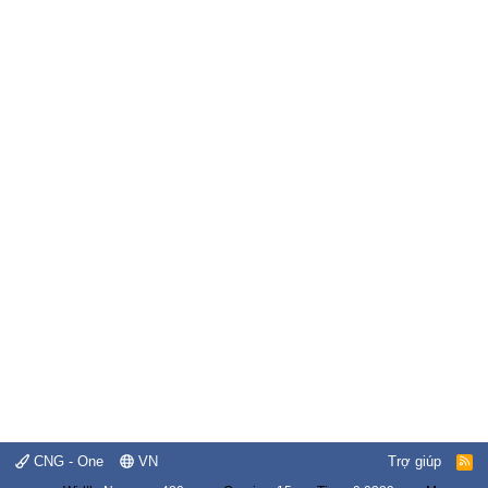
CNG - One
VN
Trợ giúp
R
S