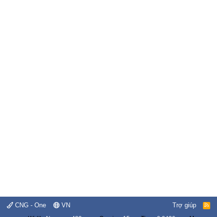
CNG - One
VN
Trợ giúp
R
S