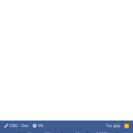
CNG - One
VN
Trợ giúp
R
S