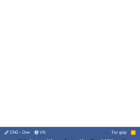
CNG - One
VN
Trợ giúp
R
S