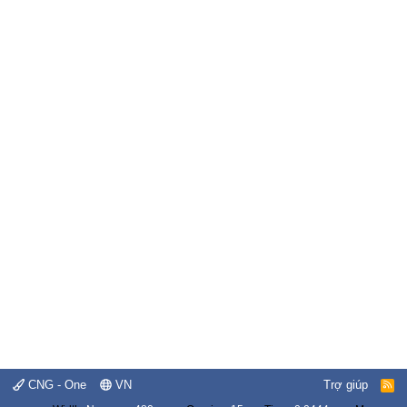
CNG - One
VN
Trợ giúp
R
S