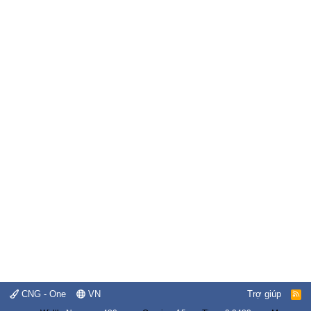
CNG - One
VN
Trợ giúp
R
S