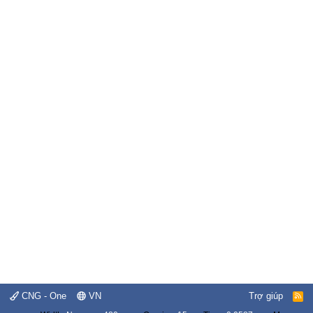
CNG - One
VN
Trợ giúp
R
S