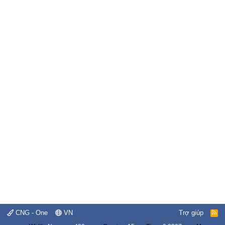
CNG - One
VN
Trợ giúp
R
S