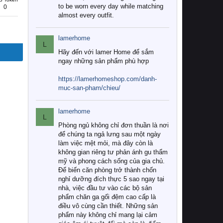
to be worn every day while matching
0
almost every outfit.
lamerhome
L
Hãy đến với lamer Home để sắm
ngay những sản phẩm phù hợp
https://lamerhomeshop.com/danh-
muc-san-pham/chieu/
lamerhome
L
Phòng ngủ không chỉ đơn thuần là nơi
để chúng ta ngả lưng sau một ngày
làm việc mệt mỏi, mà đây còn là
không gian riêng tư phản ánh gu thẩm
mỹ và phong cách sống của gia chủ.
Để biến căn phòng trở thành chốn
nghỉ dưỡng đích thực 5 sao ngay tại
nhà, việc đầu tư vào các bộ sản
phẩm chăn ga gối đệm cao cấp là
điều vô cùng cần thiết. Những sản
phẩm này không chỉ mang lại cảm