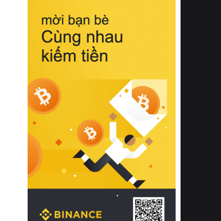
biệt từ bề mặt vải mềm mịn, khả năng
thoáng khí tuyệt vời cho đến độ đàn
hồi chuẩn xác của phần đệm nâng đỡ
cột sống.
Bên cạnh đó, việc lựa chọn các dòng
sản phẩm đạt chuẩn chất lượng quốc
tế còn giúp ngăn ngừa tình trạng kích
ứng da, hạn chế sự phát triển của vi
khuẩn và nấm mốc trong điều kiện
thời tiết nóng ẩm. Bạn có thể tìm hiểu
thêm các nghiên cứu khoa học về tác
động của giấc ngủ và môi trường
phòng ngủ đối với sức khỏe con
người tại Sleep Foundation (External
Link) để có cái nhìn toàn diện hơn.
2. Các tiêu chí vàng khi lựa chọn
chăn ga gối đệm cao cấp cho phòng
ngủ
Để sở hữu một bộ chăn ga gối đệm
cao cấp hoàn hảo cả về thẩm mỹ lẫn
công năng, người tiêu dùng cần cân
nhắc kỹ lưỡng các tiêu chí quan trọng