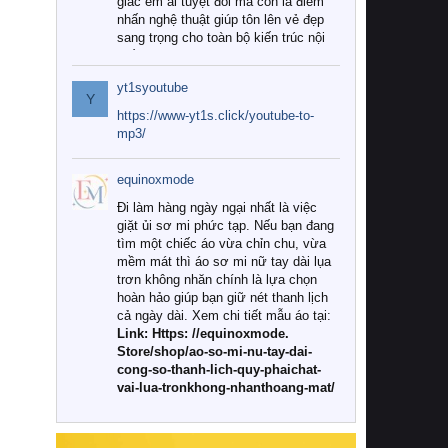
giác êm ái tuyệt đối mà còn là điểm
nhấn nghệ thuật giúp tôn lên vẻ đẹp
sang trọng cho toàn bộ kiến trúc nội
thất.
yt1syoutube
Tuy nhiên, giữa thị trường đa dạng
Y
với vô vàn thương hiệu và mẫu mã
https://www-yt1s.click/youtube-to-
như hiện nay, làm thế nào để chọn
mp3/
được những bộ chăn ga gối đệm cao
cấp thực sự chất lượng, phù hợp với
equinoxmode
khí hậu và nhu cầu sử dụng của gia
đình? Hãy cùng chúng tôi đi tìm lời
Đi làm hàng ngày ngại nhất là việc
giải đáp chi tiết qua bài viết dưới đây.
giặt ủi sơ mi phức tạp. Nếu bạn đang
tìm một chiếc áo vừa chỉn chu, vừa
1. Tại sao các gia đình hiện đại lại ưa
mềm mát thì áo sơ mi nữ tay dài lụa
chuộng chăn ga gối đệm cao cấp?
trơn không nhăn chính là lựa chọn
hoàn hảo giúp bạn giữ nét thanh lịch
Khác với các dòng sản phẩm thông
cả ngày dài. Xem chi tiết mẫu áo tại:
thường, những bộ chăn ga gối đệm
Link: Https: //equinoxmode.
cao cấp trải qua quy trình sản xuất
Store/shop/ao-so-mi-nu-tay-dai-
nghiêm ngặt từ khâu chọn lọc nguyên
cong-so-thanh-lich-quy-phaichat-
liệu tự nhiên đến công nghệ dệt
vai-lua-tronkhong-nhanthoang-mat/
nhuộm hiện đại không chứa hóa chất
độc hại. Khi sử dụng dòng sản phẩm
này, bạn sẽ cảm nhận rõ rệt sự khác