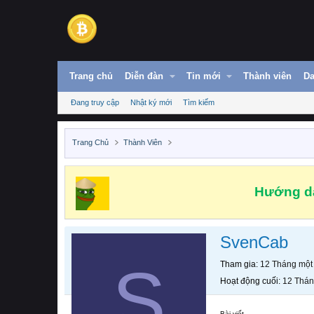
Trang chủ
Diễn đàn
Tin mới
Thành viên
Da
Đang truy cập
Nhật ký mới
Tìm kiếm
Trang Chủ
Thành Viên
Hướng dẫ
SvenCab
S
Tham gia
12 Tháng một
Hoạt động cuối
12 Thán
Bài viết