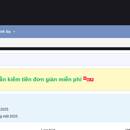
nh bạ
n kiếm tiền đơn giản miễn phí
 2025
g một 2025
Lượt thích
VN