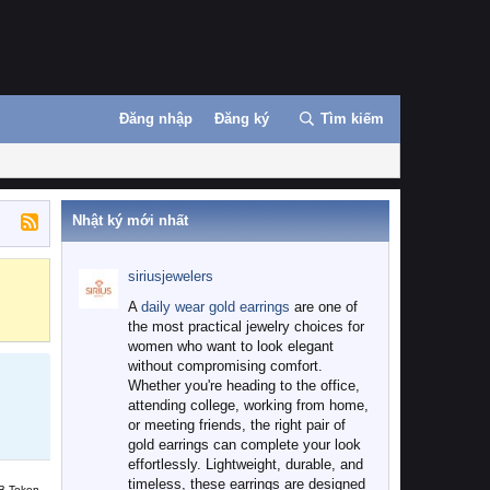
Đăng nhập
Đăng ký
Tìm kiếm
Nhật ký mới nhất
siriusjewelers
Binance
MEXC
A
daily wear gold earrings
are one of
the most practical jewelry choices for
women who want to look elegant
without compromising comfort.
Whether you're heading to the office,
attending college, working from home,
or meeting friends, the right pair of
gold earrings can complete your look
effortlessly. Lightweight, durable, and
timeless, these earrings are designed
B Token