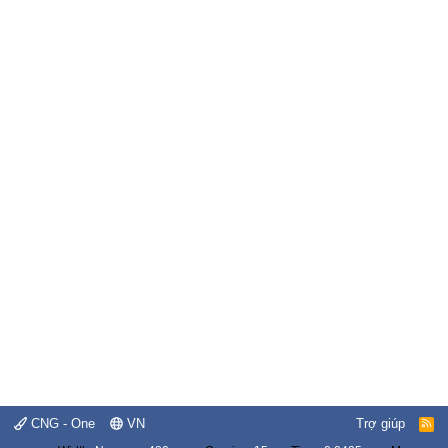
CNG - One
VN
Trợ giúp
R
S