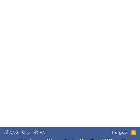
CNG - One
VN
Trợ giúp
R
S