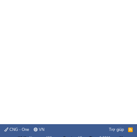
CNG - One
VN
Trợ giúp
R
S