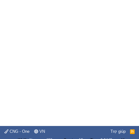
CNG - One
VN
Trợ giúp
R
S