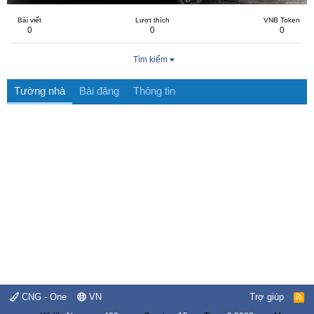
Bài viết
Lượt thích
VNB Token
0
0
0
Tìm kiếm
Tường nhà
Bài đăng
Thông tin
CNG - One
VN
Trợ giúp
R
S