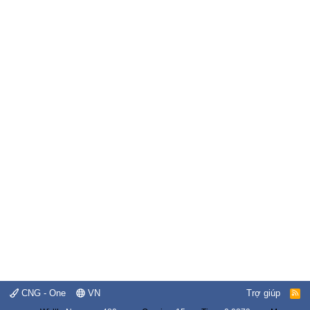
CNG - One
VN
Trợ giúp
R
S