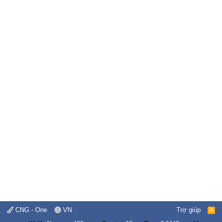
CNG - One
VN
Trợ giúp
R
S