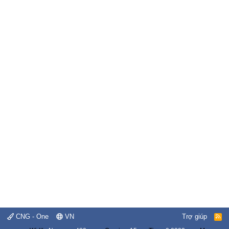
CNG - One
VN
Trợ giúp
R
S