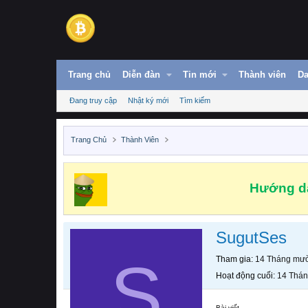
Trang chủ
Diễn đàn
Tin mới
Thành viên
Da
Đang truy cập
Nhật ký mới
Tìm kiếm
Trang Chủ
Thành Viên
Hướng dẫ
SugutSes
S
Tham gia
14 Tháng mườ
Hoạt động cuối
14 Thán
Bài viết