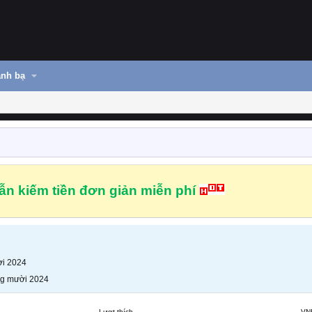
nh bạ
n kiếm tiền đơn giản miễn phí
i 2024
g mười 2024
Lượt thích
VN