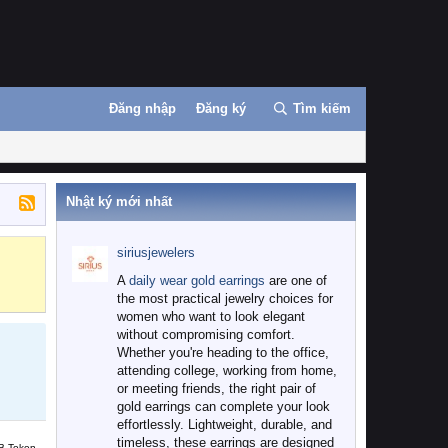
Đăng nhập
Đăng ký
Tìm kiếm
Nhật ký mới nhất
siriusjewelers
Binance
MEXC
A
daily wear gold earrings
are one of
the most practical jewelry choices for
women who want to look elegant
without compromising comfort.
Whether you're heading to the office,
attending college, working from home,
or meeting friends, the right pair of
gold earrings can complete your look
effortlessly. Lightweight, durable, and
timeless, these earrings are designed
B Token