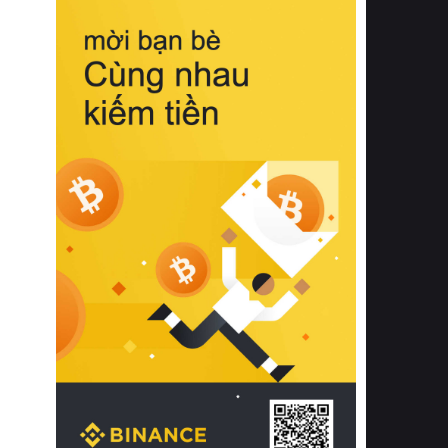
biệt từ bề mặt vải mềm mịn, khả năng
thoáng khí tuyệt vời cho đến độ đàn
hồi chuẩn xác của phần đệm nâng đỡ
cột sống.
Bên cạnh đó, việc lựa chọn các dòng
sản phẩm đạt chuẩn chất lượng quốc
tế còn giúp ngăn ngừa tình trạng kích
ứng da, hạn chế sự phát triển của vi
khuẩn và nấm mốc trong điều kiện
thời tiết nóng ẩm. Bạn có thể tìm hiểu
thêm các nghiên cứu khoa học về tác
động của giấc ngủ và môi trường
phòng ngủ đối với sức khỏe con
người tại Sleep Foundation (External
Link) để có cái nhìn toàn diện hơn.
2. Các tiêu chí vàng khi lựa chọn
chăn ga gối đệm cao cấp cho phòng
ngủ
Để sở hữu một bộ chăn ga gối đệm
cao cấp hoàn hảo cả về thẩm mỹ lẫn
công năng, người tiêu dùng cần cân
nhắc kỹ lưỡng các tiêu chí quan trọng