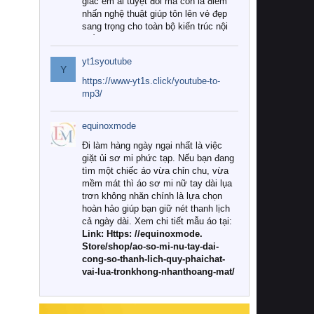
giác êm ái tuyệt đối mà còn là điểm
nhấn nghệ thuật giúp tôn lên vẻ đẹp
sang trọng cho toàn bộ kiến trúc nội
thất.
yt1syoutube
Tuy nhiên, giữa thị trường đa dạng
Y
với vô vàn thương hiệu và mẫu mã
https://www-yt1s.click/youtube-to-
như hiện nay, làm thế nào để chọn
mp3/
được những bộ chăn ga gối đệm cao
cấp thực sự chất lượng, phù hợp với
equinoxmode
khí hậu và nhu cầu sử dụng của gia
đình? Hãy cùng chúng tôi đi tìm lời
Đi làm hàng ngày ngại nhất là việc
giải đáp chi tiết qua bài viết dưới đây.
giặt ủi sơ mi phức tạp. Nếu bạn đang
tìm một chiếc áo vừa chỉn chu, vừa
1. Tại sao các gia đình hiện đại lại ưa
mềm mát thì áo sơ mi nữ tay dài lụa
chuộng chăn ga gối đệm cao cấp?
trơn không nhăn chính là lựa chọn
hoàn hảo giúp bạn giữ nét thanh lịch
Khác với các dòng sản phẩm thông
cả ngày dài. Xem chi tiết mẫu áo tại:
thường, những bộ chăn ga gối đệm
Link: Https: //equinoxmode.
cao cấp trải qua quy trình sản xuất
Store/shop/ao-so-mi-nu-tay-dai-
nghiêm ngặt từ khâu chọn lọc nguyên
cong-so-thanh-lich-quy-phaichat-
liệu tự nhiên đến công nghệ dệt
vai-lua-tronkhong-nhanthoang-mat/
nhuộm hiện đại không chứa hóa chất
độc hại. Khi sử dụng dòng sản phẩm
này, bạn sẽ cảm nhận rõ rệt sự khác