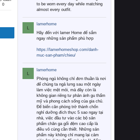
to be worn every day while matching
0
almost every outfit.
lamerhome
L
Hãy đến với lamer Home để sắm
ngay những sản phẩm phù hợp
https://lamerhomeshop.com/danh-
muc-san-pham/chieu/
lamerhome
L
Phòng ngủ không chỉ đơn thuần là nơi
để chúng ta ngả lưng sau một ngày
làm việc mệt mỏi, mà đây còn là
không gian riêng tư phản ánh gu thẩm
mỹ và phong cách sống của gia chủ.
Để biến căn phòng trở thành chốn
nghỉ dưỡng đích thực 5 sao ngay tại
nhà, việc đầu tư vào các bộ sản
phẩm chăn ga gối đệm cao cấp là
điều vô cùng cần thiết. Những sản
phẩm này không chỉ mang lại cảm