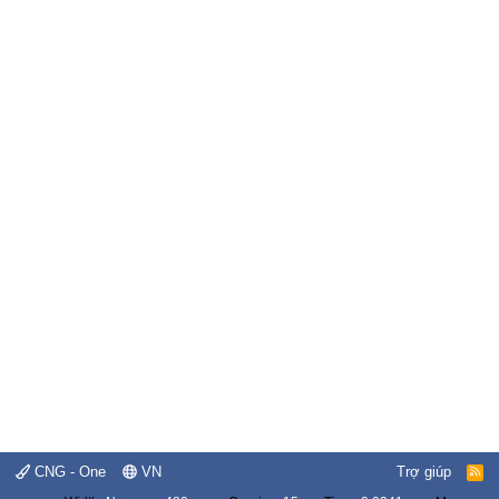
CNG - One
VN
Trợ giúp
R
S