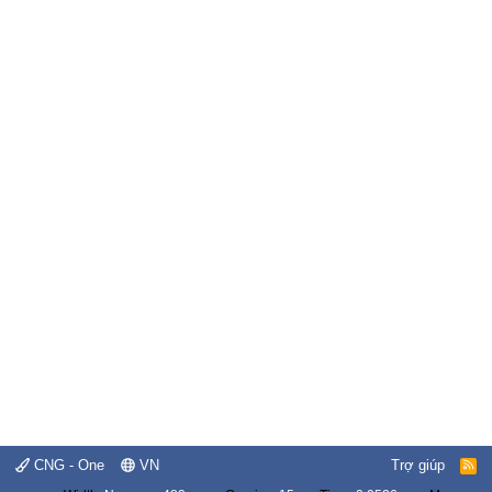
CNG - One
VN
Trợ giúp
R
S