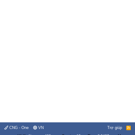
CNG - One
VN
Trợ giúp
R
S