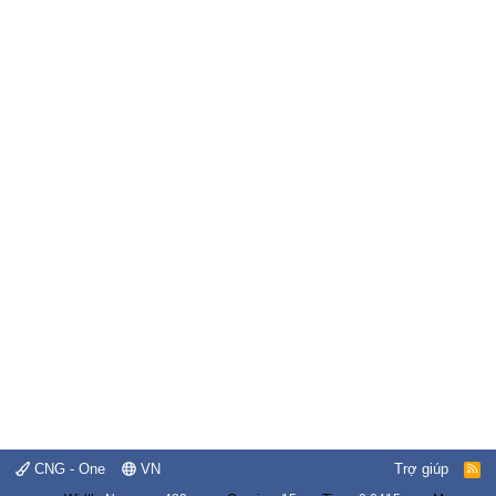
CNG - One
VN
Trợ giúp
R
S