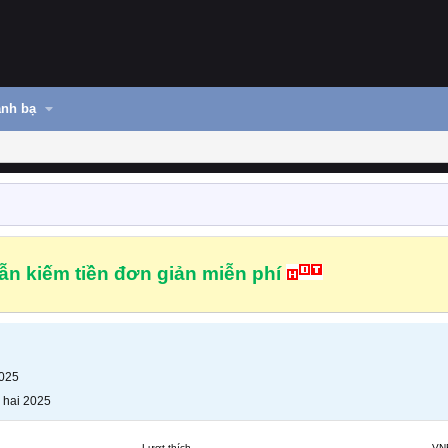
nh bạ
n kiếm tiền đơn giản miễn phí
2025
 hai 2025
Lượt thích
VN