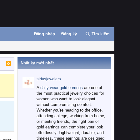
Đăng nhập
Đăng ký
Tìm kiếm
Nhật ký mới nhất
siriusjewelers
Binance
MEXC
A
daily wear gold earrings
are one of
the most practical jewelry choices for
women who want to look elegant
without compromising comfort.
Whether you're heading to the office,
attending college, working from home,
or meeting friends, the right pair of
gold earrings can complete your look
effortlessly. Lightweight, durable, and
timeless, these earrings are designed
B Token