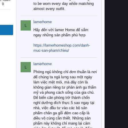
to be worn every day while matching
0
almost every outfit.
lamerhome
L
Hãy đến với lamer Home để sắm
ngay những sản phẩm phù hợp
https://lamerhomeshop.com/danh-
muc-san-pham/chieu/
lamerhome
L
Phòng ngủ không chỉ đơn thuần là nơi
để chúng ta ngả lưng sau một ngày
làm việc mệt mỏi, mà đây còn là
không gian riêng tư phản ánh gu thẩm
mỹ và phong cách sống của gia chủ.
Để biến căn phòng trở thành chốn
nghỉ dưỡng đích thực 5 sao ngay tại
nhà, việc đầu tư vào các bộ sản
phẩm chăn ga gối đệm cao cấp là
điều vô cùng cần thiết. Những sản
phẩm này không chỉ mang lại cảm