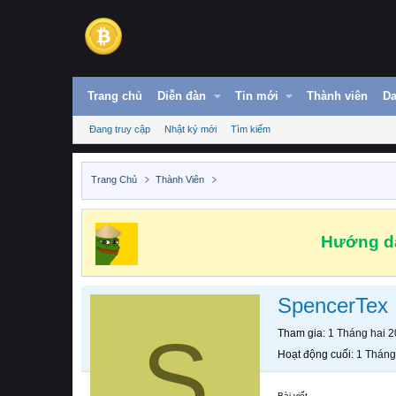
Trang chủ
Diễn đàn
Tin mới
Thành viên
Da
Đang truy cập
Nhật ký mới
Tìm kiếm
Trang Chủ
Thành Viên
Hướng dẫ
SpencerTex
S
Tham gia
1 Tháng hai 
Hoạt động cuối
1 Tháng
Bài viết