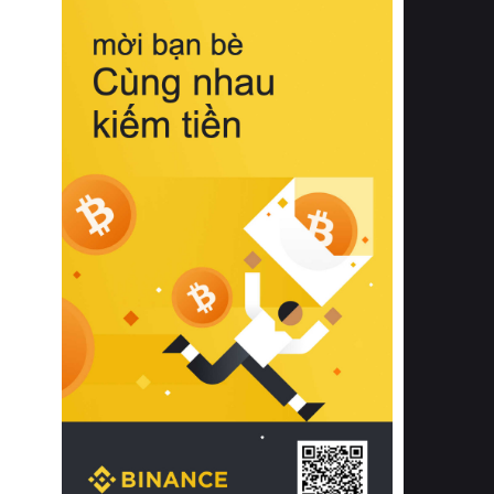
biệt từ bề mặt vải mềm mịn, khả năng
thoáng khí tuyệt vời cho đến độ đàn
hồi chuẩn xác của phần đệm nâng đỡ
cột sống.
Bên cạnh đó, việc lựa chọn các dòng
sản phẩm đạt chuẩn chất lượng quốc
tế còn giúp ngăn ngừa tình trạng kích
ứng da, hạn chế sự phát triển của vi
khuẩn và nấm mốc trong điều kiện
thời tiết nóng ẩm. Bạn có thể tìm hiểu
thêm các nghiên cứu khoa học về tác
động của giấc ngủ và môi trường
phòng ngủ đối với sức khỏe con
người tại Sleep Foundation (External
Link) để có cái nhìn toàn diện hơn.
2. Các tiêu chí vàng khi lựa chọn
chăn ga gối đệm cao cấp cho phòng
ngủ
Để sở hữu một bộ chăn ga gối đệm
cao cấp hoàn hảo cả về thẩm mỹ lẫn
công năng, người tiêu dùng cần cân
nhắc kỹ lưỡng các tiêu chí quan trọng