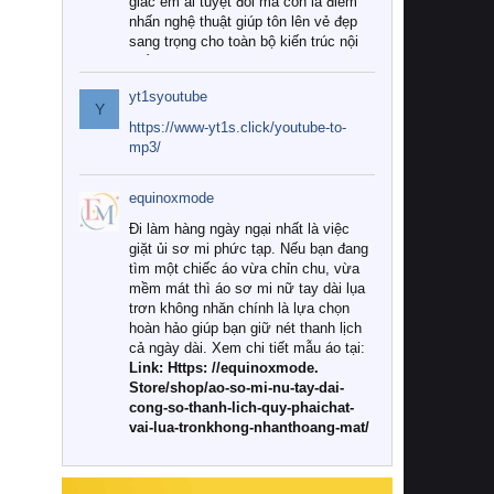
giác êm ái tuyệt đối mà còn là điểm
nhấn nghệ thuật giúp tôn lên vẻ đẹp
sang trọng cho toàn bộ kiến trúc nội
thất.
yt1syoutube
Tuy nhiên, giữa thị trường đa dạng
Y
với vô vàn thương hiệu và mẫu mã
https://www-yt1s.click/youtube-to-
như hiện nay, làm thế nào để chọn
mp3/
được những bộ chăn ga gối đệm cao
cấp thực sự chất lượng, phù hợp với
equinoxmode
khí hậu và nhu cầu sử dụng của gia
đình? Hãy cùng chúng tôi đi tìm lời
Đi làm hàng ngày ngại nhất là việc
giải đáp chi tiết qua bài viết dưới đây.
giặt ủi sơ mi phức tạp. Nếu bạn đang
tìm một chiếc áo vừa chỉn chu, vừa
1. Tại sao các gia đình hiện đại lại ưa
mềm mát thì áo sơ mi nữ tay dài lụa
chuộng chăn ga gối đệm cao cấp?
trơn không nhăn chính là lựa chọn
hoàn hảo giúp bạn giữ nét thanh lịch
Khác với các dòng sản phẩm thông
cả ngày dài. Xem chi tiết mẫu áo tại:
thường, những bộ chăn ga gối đệm
Link: Https: //equinoxmode.
cao cấp trải qua quy trình sản xuất
Store/shop/ao-so-mi-nu-tay-dai-
nghiêm ngặt từ khâu chọn lọc nguyên
cong-so-thanh-lich-quy-phaichat-
liệu tự nhiên đến công nghệ dệt
vai-lua-tronkhong-nhanthoang-mat/
nhuộm hiện đại không chứa hóa chất
độc hại. Khi sử dụng dòng sản phẩm
này, bạn sẽ cảm nhận rõ rệt sự khác